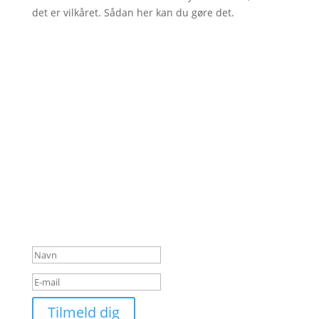
det er vilkåret. Sådan her kan du gøre det.
Skriv dig op
Tilmeld dig og modtag næste artikel fra Kelvin
Ellenton Jensen direkte i din indbakke. Du kan altid
afmelde dig i bunden af hvert nyhedsbrev.
Tak for din interesse i
nyhedsbrevet. Om lidt
modtager du en mail, hvor
du skal bekræfte din
tilmelding.
Tilmeld dig