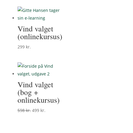
Vind valget
(onlinekursus)
299
kr.
Vind valget
(bog +
onlinekursus)
Den
Den
598
kr.
499
kr.
oprindelige
aktuelle
pris
pris